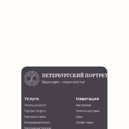
ПЕТЕРБУРГСКИЙ ПОРТРЕТ
Ваши идеи — наши холсты!
Услуги
Навигация
Печать на холсте
Мастерская
Портрет по фото
Оплата и доставка
Картины на заказ
Цены
Интерьерная печать
Онлайн-заказ
Багетная мастерская