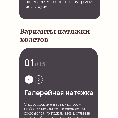
привезём ваше фото к вам домой
или в офис.
Варианты натяжки
холстов
01
/03
<
>
Галерейная натяжка
Способ оформления, при котором
изображение или фон продолжается на
боковых гранях подрамника. В отличие
от обычной натяжки, края не остаются