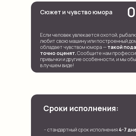
0
Сюжет и чувство юмора
Если человек увлекается охотой, рыбалк
любит свою машину или построенный дом
обладает чувством юмора —
такой под
точно оценят.
Сообщите нам професси
привычки и другие особенности, и мы об
в лучшем виде!
Сроки исполнения:
- стандартный срок исполнения
4-7 дн