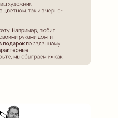
наш художник
 цветном, так и в черно-
ету. Например, любит
своими руками дом, и,
в подарок
по заданному
характерные
рьте, мы обыграем их как