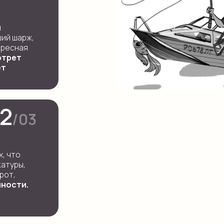
м
ший шарж,
ересная
ртрет
ет
2
/03
х, что
катуры,
рот,
нности.