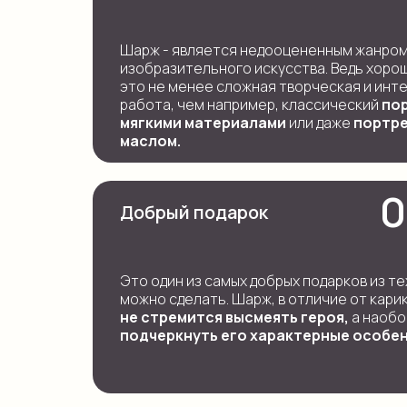
Шарж - является недооцененным жанро
изобразительного искусства. Ведь хоро
это не менее сложная творческая и инт
работа, чем например, классический
по
мягкими материалами
или даже
портр
маслом.
0
Добрый подарок
Это один из самых добрых подарков из те
можно сделать. Шарж, в отличие от кари
не стремится высмеять героя,
а наобо
подчеркнуть его характерные особе