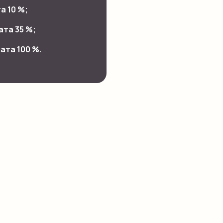
а 10 %;
ата 35 %;
ата 100 %.