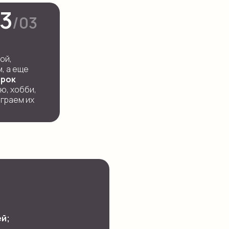
3
/03
ой,
, а еще
арок
ю, хобби,
ыграем их
ей;