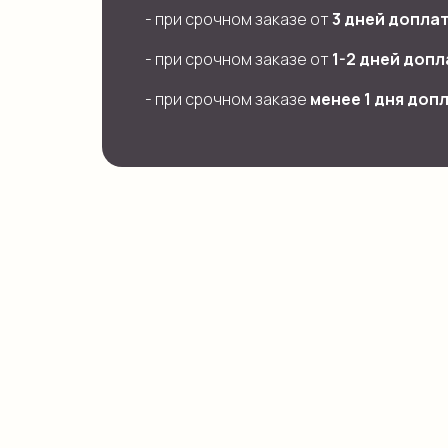
- при срочном заказе от
3 дней доплат
- при срочном заказе от
1-2 дней допл
- при срочном заказе
менее 1 дня допл