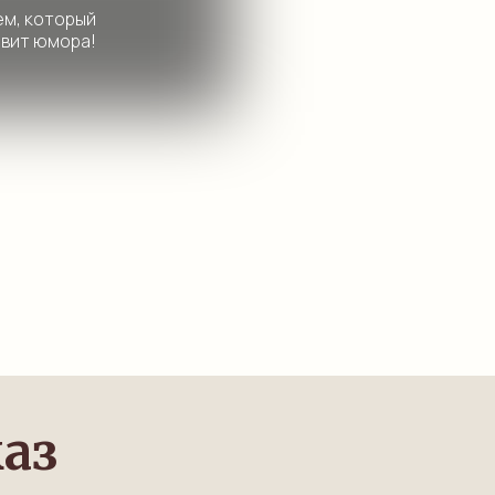
ем, который
авит юмора!
аз