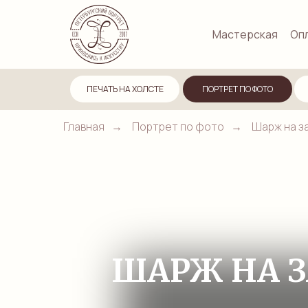
Мастерская
Опл
ПЕЧАТЬ НА ХОЛСТЕ
ПОРТРЕТ ПО ФОТО
Главная
→
Портрет по фото
→
Шарж на з
ШАРЖ НА З