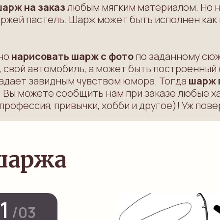
шарж на заказ
любым мягким материалом. Но 
ржей пастель.
Шарж может быть исполнен как в
чно
нарисовать шарж с фото
по заданному сюж
и, свой автомобиль, а может быть построенный 
ладает завидным чувством юмора. Тогда
шарж 
! Вы можете сообщить нам при заказе любые 
офессия, привычки, хобби и другое)! Уж пове
шаржа
1
/03